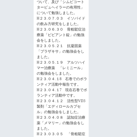
ついて、及び「シムビコート
タービュヘイラーの有用性」
について勉強しました。
H２３.０７.０３ イソバイド
の飲み方研究をしました。
H２３.０６.３０ 骨粗鬆症治
療薬「ビビアント錠」の勉強
会をしました。
H２３.０５.２１ 抗凝固薬
「プラザキサ」の勉強会をし
ました。
H２３.０５.１９ アルツハイ
マー治療薬 「レミニール」
の勉強会をしました。
H２３.０４.１8 石巻でのボラ
ンティア活動中報告です。
H２３.０４.１7 現在石巻でボ
ランティア活動中です。
H２３.０４.１２ 活性型VD3
製剤「エディロールカプセ
ル」の勉強会をしました。
H２３.０４.０８ 認知症治療
薬「メマリー」の勉強会をし
ました。
H２３.０３.０５ 「骨粗鬆症