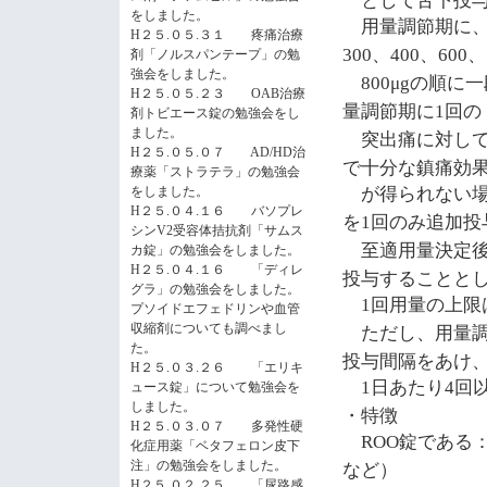
をしました。
用量調節期に、
H２５.０５.３１ 疼痛治療
、
、
、
300
400
600
剤「ノルスパンテープ」の勉
強会をしました。
の順に一
800μg
H２５.０５.２３ OAB治療
量調節期に
回の
1
剤トビエース錠の勉強会をし
ました。
突出痛に対して
H２５.０５.０７ AD/HD治
で十分な鎮痛効
療薬「ストラテラ」の勉強会
が得られない場
をしました。
H２５.０４.１６ バソプレ
を
回のみ追加投
1
シンV2受容体拮抗剤「サムス
至適用量決定後
カ錠」の勉強会をしました。
H２５.０４.１６ 「ディレ
投与することと
グラ」の勉強会をしました。
回用量の上限
1
プソイドエフェドリンや血管
ただし、用量調
収縮剤についても調べまし
た。
投与間隔をあけ
H２５.０３.２６ 「エリキ
日あたり
回
1
4
ュース錠」について勉強会を
しました。
・特徴
H２５.０３.０７ 多発性硬
錠である
ROO
化症用薬「ベタフェロン皮下
など）
注」の勉強会をしました。
H２５.０２.２５ 「尿路感