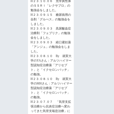
H２３.１０.０６ 光学異性体
のＳＳＲＩ「レクサプロ」の
勉強会をしました。
H２３.０９.１５ 糖尿病用の
合剤「グルべス」の勉強会を
しました。
H２３.０９.０３ 高尿酸血症
治療剤「フェブリク」の勉強
会をしました。
H２３.０９.０３ 経口避妊薬
「アンジュ」の勉強会をしま
した。
H２３.０８.１０ By 就実大
学のYAさん：アルツハイマー
型認知症治療薬「アリセプ
ト」と「イクセロンパッチ」
の勉強。
H２３.０８.１０ By 就実大
学のMHさん：アルツハイマー
型認知症治療薬「アリセプ
ト」と「イクセロンパッチ」
の勉強。
H２３.０７.０７ 「気管支拡
張治療から抗炎症治療へ変わ
ってきた気管支喘息治療」に