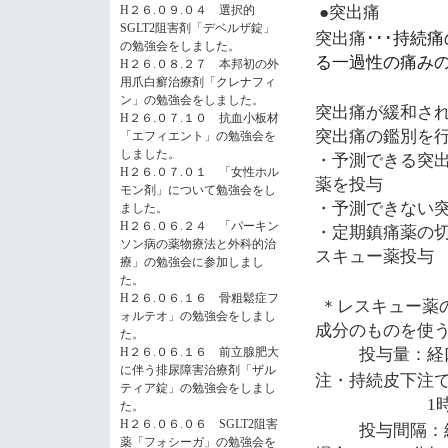
●突出痛
H２６.０９.０４ 選択的
SGLT2阻害剤「デベルザ錠」
突出痛･･･
持続痛
の勉強会をしました。
る一過性の痛み
H２６.０８.２７ 本邦初の外
用爪白癬治療剤「クレナフィ
ン」の勉強会をしました。
突出痛が緩和さ
H２６.０７.１０ 抗血小板材
突出痛の鑑別を
「エフィエント」の勉強会を
しました。
・予測できる突出
H２６.０７.０１ 「女性ホル
薬を投与
モン剤」について勉強会をし
・予測できない突
ました。
H２６.０６.２４ 「パーキン
・定期鎮痛薬の切
ソン病の薬物療法と外科的治
スキュー薬投与
療」の勉強会に参加しまし
た。
H２６.０６.１６ 骨粗鬆症フ
＊レスキュー薬
ォルテオ」の勉強会をしまし
成分のものを使
た。
投与量：経
H２６.０６.１６ 前立腺肥大
に伴う排尿障害治療剤「ザル
注・持続皮下注
ティア錠」の勉強会をしまし
1
た。
H２６.０６.０６ SGLT2阻害
投与間隔：
薬「フォシーガ」の勉強会を