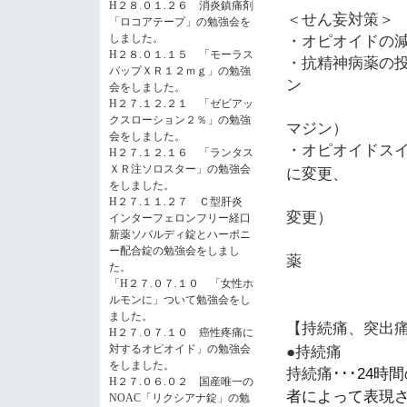
H２８.０１.２６ 消炎鎮痛剤
＜せん妄対策＞
「ロコアテープ」の勉強会を
・オピオイドの
しました。
H２８.０１.１５ 「モーラス
・抗精神病薬の
パップＸＲ１２ｍｇ」の勉強
ン
会をしました。
H２７.１２.２１ 「ゼビアッ
クスローション２％」の勉強
マジン）
会をしました。
・オピオイドス
H２７.１２.１６ 「ランタス
に変更、
ＸＲ注ソロスター」の勉強会
をしました。
H２７.１１.２７ Ｃ型肝炎
変更）
インターフェロンフリー経口
±抗
新薬ソバルディ錠とハーボニ
ー配合錠の勉強会をしまし
薬
た。
「H２７.０７.１０ 「女性ホ
ルモンに」ついて勉強会をし
ました。
【持続痛、突出
H２７.０７.１０ 癌性疼痛に
●持続痛
対するオピオイド」の勉強会
をしました。
持続痛･･･
時間
24
H２７.０６.０２ 国産唯一の
者によって表現
NOAC「リクシアナ錠」の勉