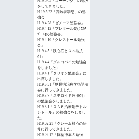
H19.6.05「コーチング」の勉強
をしてきました。
H.19.5.22「高齢者喘息」の勉
強会
H19.4.28「ゼチーア勉強会」
H19.4.12「プレタール錠(ｼﾛｽﾀ
ｿﾞｰﾙ)の勉強会」
H19.4.10「クレストール勉強
会」
H19.4.5「狭心症とＣａ拮抗
剤」
H19.4.4「グルコバイの勉強会
をしました」
H19.4.1「タリオン勉強会」に
出席しました。
H19.3.31「糖尿病治療学術講演
会に行ってきました」
H19.3.7「ステロイド外用剤」
の勉強会をしました。
H19.3.1「ＯＡＢ治療剤デトル
シトール」の勉強会をしまし
た。
H19.02.21「クレーム対応の研
修に行ってきました」
H19.02.17「抗精神薬の勉強