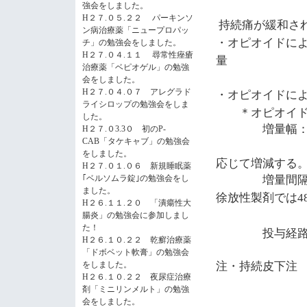
強会をしました。
H２７.０５.２２ パーキンソ
持続痛が緩和さ
ン病治療薬「ニュープロパッ
・オピオイドに
チ」の勉強会をしました。
H２７.０４.１１ 尋常性痤瘡
量
治療薬「ベピオゲル」の勉強
会をしました。
・オピオイドに
H２７.０４.０７ アレグラド
ライシロップの勉強会をしま
＊オピオイ
した。
増量幅
H２７.０3.3０ 初のP-
CAB「タケキャブ」の勉強会
定期投
をしました。
応じて増減する
H２７.０１.０６ 新規睡眠薬
増量間
｢ベルソムラ錠｣の勉強会をし
ました。
徐放性製剤では
4
H２６.１１.２０ 「潰瘍性大
フェンタ
腸炎」の勉強会に参加しまし
た！
投与経
H２６.１０.２２ 乾癬治療薬
痛みが強く
「ドボベット軟膏」の勉強会
注・持続皮下注
をしました。
H２６.１０.２２ 夜尿症治療
または経口
剤「ミニリンメルト」の勉強
会をしました。