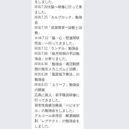
をしました。
H18.7.20大阪へ研修に行って来
ました。
H18.7.25「カルブロック」勉強
会
H18.7.19「排尿障害ー診断と治
療」
Ｈ18.7.12「脳・心・腎連関研
究会」へ行ってきました。
H18.7.12「ランデル」勉強会
H18.7.06 「毎月恒例の手話勉
強会」が有りました。
H18.6.30 「勉強会・過活動膀
胱の発生メカニズムと治療」
H18.6.28 「脂質低下療法」の
勉強会
H18.6.23 「ユリーフ」勉強会
の開催
広島に新人・若手職員研修に
行ってきました。
尋常性痤瘡治療薬「ベピオゲ
ル」の勉強会をしました。
アルコール依存症 断酒補助
剤「レグテクト」の勉強会を
しました。