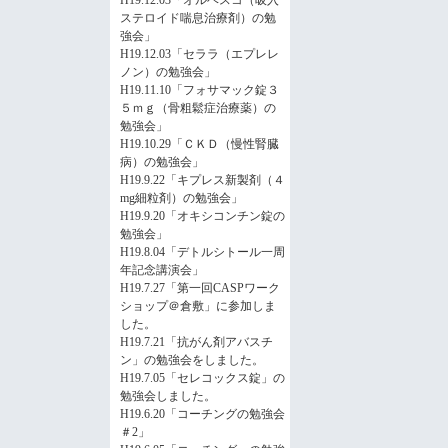
H19.12.03「オルベスコ（吸入
ステロイド喘息治療剤）の勉
強会」
H19.12.03「セララ（エプレレ
ノン）の勉強会」
H19.11.10「フォサマック錠３
５ｍｇ（骨粗鬆症治療薬）の
勉強会」
H19.10.29「ＣＫＤ（慢性腎臓
病）の勉強会」
H19.9.22「キプレス新製剤（４
mg細粒剤）の勉強会」
H19.9.20「オキシコンチン錠の
勉強会」
H19.8.04「デトルシトール一周
年記念講演会」
H19.7.27「第一回CASPワーク
ショップ＠倉敷」に参加しま
した。
H19.7.21「抗がん剤アバスチ
ン」の勉強会をしました。
H19.7.05「セレコックス錠」の
勉強会しました。
H19.6.20「コーチングの勉強会
＃2」