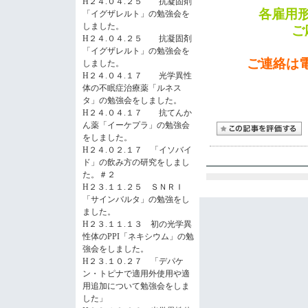
H２４.０４.２５ 抗凝固剤
各雇用
「イグザレルト」の勉強会を
しました。
ご
H２４.０４.２５ 抗凝固剤
「イグザレルト」の勉強会を
ご連絡は電
しました。
H２４.０４.１７ 光学異性
体の不眠症治療薬「ルネス
タ」の勉強会をしました。
H２４.０４.１７ 抗てんか
ん薬「イーケプラ」の勉強会
をしました。
H２４.０２.１７ 「イソバイ
ド」の飲み方の研究をしまし
た。＃２
H２３.１１.２５ ＳＮＲＩ
「サインバルタ」の勉強をし
ました。
H２３.１１.１３ 初の光学異
性体のPPI「ネキシウム」の勉
強会をしました。
H２３.１０.２７ 「デパケ
ン・トピナで適用外使用や適
用追加について勉強会をしま
した」