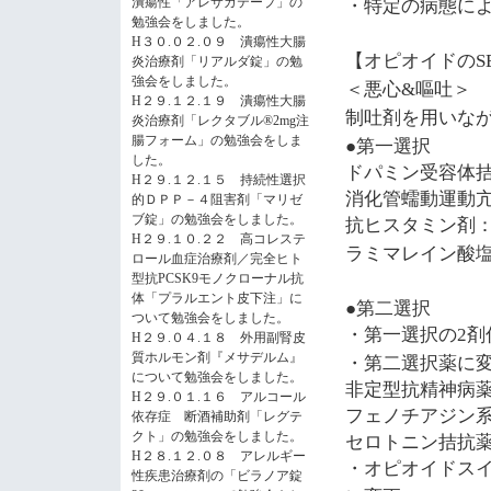
・特定の病態に
潰瘍性「アレサガテープ」の
勉強会をしました。
H３０.０２.０９ 潰瘍性大腸
【オピオイドの
S
炎治療剤「リアルダ錠」の勉
強会をしました。
＜悪心
嘔吐＞
&
H２９.１２.１９ 潰瘍性大腸
制吐剤を用いな
炎治療剤「レクタブル®2mg注
●第一選択
腸フォーム」の勉強会をしま
した。
ドパミン受容体
H２９.１２.１５ 持続性選択
消化管蠕動運動
的ＤＰＰ－４阻害剤「マリゼ
抗ヒスタミン剤
ブ錠」の勉強会をしました。
H２９.１０.２２ 高コレステ
ラミマレイン酸
ロール血症治療剤／完全ヒト
型抗PCSK9モノクローナル抗
体「プラルエント皮下注」に
●第二選択
ついて勉強会をしました。
・第一選択の
剤
2
H２９.０４.１８ 外用副腎皮
・第二選択薬に
質ホルモン剤『メサデルム』
について勉強会をしました。
非定型抗精神病
H２９.０１.１６ アルコール
フェノチアジン
依存症 断酒補助剤「レグテ
セロトニン拮抗
クト」の勉強会をしました。
H２８.１２.０８ アレルギー
・オピオイドス
性疾患治療剤の「ビラノア錠