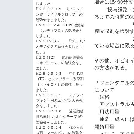
場合は
分毎
15~30
しました。
投与経路：
H２６.０２.１９ 抗ヒスタミ
ン薬「ザイザルシロップ」の
るまでの時間の
勉強会をしました。
い突出痛に
H２６.０1.２４ COPD治療剤
膜吸収剤を検討
「ウルティブロ」の勉強会を
しました。
ただし、口
H２５.1２.０７ 「プラリア
ている場合に限
とデノタスの勉強会をしまし
た。」
H２５.11.27 肥満症治療薬
その他、オピオ
「オブリーン」の勉強会をし
の方法がある。
ました。
H２５.０９.０３ 中性脂肪
（TG）とフィブラート系薬剤
＊フェンタニル
（トライコア）の勉強会をし
について
ました。
H２５.０８.０１ アナフィ
・規格
ラキシー用のエピペンの勉強
アブストラル舌
会をしました。
・用法用量
H２５.０７.１０ 過活動膀
胱治療剤｢ネオキシテープ｣の
通常、成人に
勉強会をしました。
開始用量
H２５.０６.２４ 抗ウィル
として舌下投与
ス剤「ファムビル」の勉強会