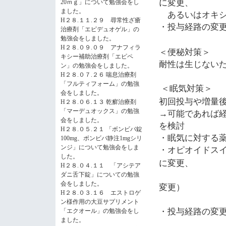
に変更、
20ｍｇ」について勉強会をし
ました。
あるいはオキシ
H２８.１１.２９ 尋常性ざ瘡
・投与経路の変
治療剤「エピデュオゲル」の
勉強会をしました。
H２８.０９.０９ アナフィラ
＜便秘対策＞
キシー補助治療剤「エピペ
耐性は生じない
ン」の勉強会をしました。
H２８.０７.２６ 喘息治療剤
「フルティフォーム」の勉強
＜眠気対策＞
会をしました。
初回投与や増量
H２８.０６.１３ 乾癬治療剤
→可能であれば
「マーデュオックス」の勉強
会をしました。
を検討
H２８.０５.２１ 「ボンビバ錠
・眠気に対する
100mg、ボンビバ静注1mgシリ
・オピオイドス
ンジ」について勉強会をしま
した。
に変更、
H２８.０４.１１ 「アシテア
あるいは
ダニ舌下錠」についての勉強
会をしました。
変更）
H２８.０３.１６ エストロゲ
±眠気
ン様作用の大豆サプリメント
・投与経路の変
「エクオール」の勉強会をし
ました。