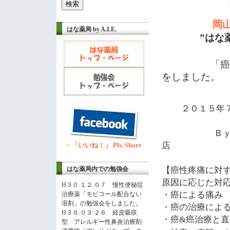
岡
はな薬局 by A.I.E.
”はな薬局”
「癌性疼痛
をしました。
２０１５
年
ＢｙＡＹ
↑ 「いいね！」 Pls. Share
【癌性疼痛に対
はな薬局内での勉強会
原因に応じた対
H３０.１２.０７ 慢性便秘症
・癌による痛み
治療薬「モビコール配合ない
溶剤」の勉強会をしました。
・癌の治療によ
H３０.０３.２６ 経皮吸収
・癌
癌治療と直
&
型 アレルギー性鼻炎治療剤