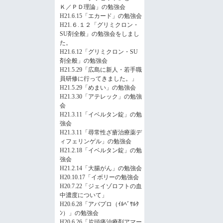
Ｋ／ＰＤ理論」の勉強会
H21.6.15「エカード」の勉強会
H21.６.１２「グリミクロン・
SU剤全般」の勉強会をしまし
た。
H21.6.12「グリミクロン・SU
剤全般」の勉強会
H21.5.29「広島に新人・若手職
員研修に行ってきました。」
H21.5.29「めまい」の勉強会
H21.3.30「アテレック」の勉強
会
H21.3.11「イベルタン錠」の勉
強会
H21.3.11「尋常性ざ瘡治療薬デ
ィフェリンゲル」の勉強会
H21.2.18「イベルタン錠」の勉
強会
H21.2.14「大腸がん」の勉強会
H20.10.17「イボリーの勉強会
H20.7.22「ジェイゾロフトの血
中濃度について」
H20.6.28「アバプロ（ｲﾙﾍﾞｻﾙﾀ
ﾝ）」の勉強会
H20.6.26「片頭痛治療剤アマー