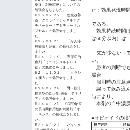
染症、副鼻腔炎」についての
た：効果発現時
勉強会をしました。
H２５.０２.２２ 便秘改善
薬：クロライドチャネルアク
である。
チベーター「アミティーザカ
効果持続時間
プセル」の勉強会をしまし
た。
は
分以内）は
60
H２５.０１.２５ 「がん疼
痛療法と麻薬」の勉強会をし
が少ない：
ました。
SE
H２４.１２.１９ 夜尿症治
い。
療剤「ミニリンメルトＯＤ
患者の判断で
錠」の勉強会をしました。
H２４.１１.０１ 「クラシ
場合
エ漢方」の勉強会をしまし
・服用時の注意
た。
誤って飲み込ん
H２４.０９.２８ 腎・胆汁
排泄型のDPP4阻害薬「テネリ
与により、
ア」の勉強会をしました。
本剤の血中濃度
H２４.０９.２7 COPD治療
の長時間作用性β2刺激剤「オ
ーキシス」の勉強会をしまし
●オピオイドの
た。
投与経路
静
H２４.０９.２４ パキシル
モルヒネ
10~