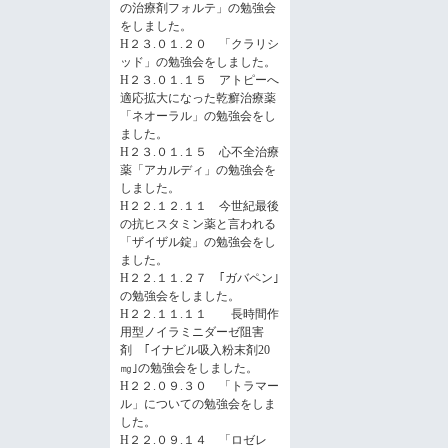
の治療剤フォルテ」の勉強会
をしました。
H２３.０１.２０ 「クラリシ
ッド」の勉強会をしました。
H２３.０１.１５ アトピーへ
適応拡大になった乾癬治療薬
「ネオーラル」の勉強会をし
ました。
H２３.０１.１５ 心不全治療
薬「アカルディ」の勉強会を
しました。
H２２.１２.１１ 今世紀最後
の抗ヒスタミン薬と言われる
「ザイザル錠」の勉強会をし
ました。
H２２.１１.２７ ｢ガバペン｣
の勉強会をしました。
H２２.１１.１１ 長時間作
用型ノイラミニダーゼ阻害
剤 ｢イナビル吸入粉末剤20
㎎｣の勉強会をしました。
H２２.０９.３０ 「トラマー
ル」についての勉強会をしま
した。
H２２.０９.１４ 「ロゼレ