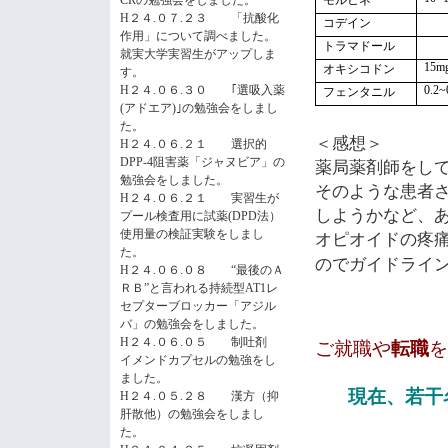
CRの勉強会をしました。
H２４.０７.２３ 「抗酸化
コデイン
作用」について調べました。
トラマドール
就実大学実習生がアップしま
オキシコドン
15m
す。
H２４.０６.３０ ｢選吸入薬
フェンタニル
0.2~
(アドエア)｣の勉強会をしまし
た。
＜感想＞
H２４.０６.２１ 選択的
薬局薬剤師をし
DPP-4阻害薬「ジャヌビア」の
勉強会をしました。
そのような患者
H２４.０６.２１ 実習生が
しようかなど、
プール検査用に試薬(DPD法）
オピオイドの疼
使用量の検証実験をしまし
た。
のでガイドライ
H２４.０６.０８ “最後のＡ
ＲＢ”と言われる持続型AT1レ
セプターブロッカー「アジル
バ」の勉強会をしました。
H２４.０６.０５ 制吐剤
ご就職や
転職
を
イメンドカプセルの勉強をし
ました。
現在、若干
H２４.０５.２８ 漢方（抑
肝散他）の勉強会をしまし
た。