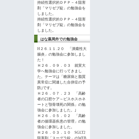
持続性選択的ＤＰＰ－４阻害
剤「マリゼブ錠」の勉強会を
しました。
持続性選択的ＤＰＰ－４阻害
剤「マリゼブ錠」の勉強会を
しました。
はな薬局外での勉強会
H２６.１１.２０ 「潰瘍性大
腸炎」の勉強会に参加しまし
た！
Ｈ２６．０９．０３ 就実大
学へ勉強会に行ってきまし
た。テーマは「糖尿病と脂質
異常症に関連した合併症の予
防｣です。
Ｈ２６．０７．２３ 「高齢
者の口腔ケア～ビスホスホネ
ートと顎骨壊死の関係」の勉
強会に参加しました。｣
Ｈ２６．０５．０２ 「高齢
者の循環器疾患の管理」の勉
強会に参加しました。
Ｈ２６．０３．１０ SGLT2
阻害剤「スーグラ錠」のWEB