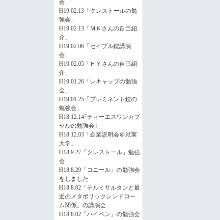
会」
H19.02.13「クレストールの勉
強会」
H19.02.13「ＭＫさんの自己紹
介」
H19.02.06「セイブル錠講演
会」
H19.02.05「ＨＹさんの自己紹
介」
H19.01.26「レキャップの勉強
会」
H19.01.25「プレミネント錠の
勉強会」
H18.12.14｢ティーエスワンカプ
セルの勉強会｣
H18.12.03「企業説明会＠就実
大学」
H18.9.27「クレストール」勉強
会
H18.8.29「コニール」の勉強会
をしました
H18.8.02「テルミサルタンと最
近のメタボリックシンドロー
ム関係」の講演会
H18.8.02「ハイペン」の勉強会