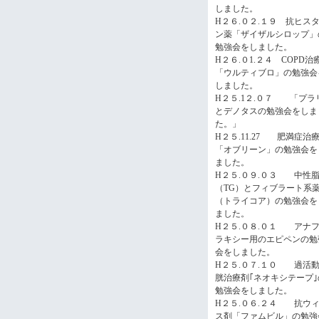
しました。
H２６.０２.１９ 抗ヒス
ン薬「ザイザルシロップ」
勉強会をしました。
H２６.０1.２４ COPD治
「ウルティブロ」の勉強会
しました。
H２５.1２.０７ 「プラ
とデノタスの勉強会をしま
た。」
H２５.11.27 肥満症治
「オブリーン」の勉強会を
ました。
H２５.０９.０３ 中性
（TG）とフィブラート系
（トライコア）の勉強会を
ました。
H２５.０８.０１ アナ
ラキシー用のエピペンの勉
会をしました。
H２５.０７.１０ 過活
胱治療剤｢ネオキシテープ｣
勉強会をしました。
H２５.０６.２４ 抗ウ
ス剤「ファムビル」の勉強