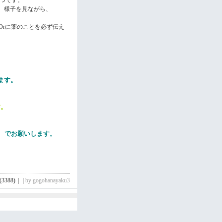
、様子を見ながら、
に薬のことを必ず伝え
Dr
ます。
！
す。
でお願いします。
(3388)
｜
| by gogohanayaku3