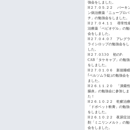
強会をしました。
H２７.０５.２２ パーキ
ン病治療薬「ニュープロパ
チ」の勉強会をしました。
H２７.０４.１１ 尋常性
治療薬「ベピオゲル」の勉
会をしました。
H２７.０４.０７ アレグ
ライシロップの勉強会をし
した。
H２７.０3.3０ 初のP-
CAB「タケキャブ」の勉強
をしました。
H２７.０１.０６ 新規睡
｢ベルソムラ錠｣の勉強会を
ました。
H２６.１１.２０ 「潰瘍
腸炎」の勉強会に参加しま
た！
H２６.１０.２２ 乾癬治
「ドボベット軟膏」の勉強
をしました。
H２６.１０.２２ 夜尿症
剤「ミニリンメルト」の勉
会をしました。