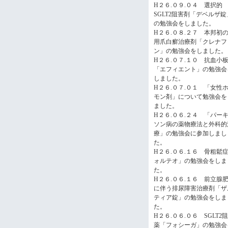
H２６.０９.０４ 選択的
SGLT2阻害剤「デベルザ錠
の勉強会をしました。
H２６.０８.２７ 本邦初
用爪白癬治療剤「クレナフ
ン」の勉強会をしました。
H２６.０７.１０ 抗血小
「エフィエント」の勉強会
しました。
H２６.０７.０１ 「女性
モン剤」について勉強会を
ました。
H２６.０６.２４ 「パー
ソン病の薬物療法と外科的
療」の勉強会に参加しまし
た。
H２６.０６.１６ 骨粗鬆
ォルテオ」の勉強会をしま
た。
H２６.０６.１６ 前立腺
に伴う排尿障害治療剤「ザ
ティア錠」の勉強会をしま
た。
H２６.０６.０６ SGLT2
薬「フォシーガ」の勉強会