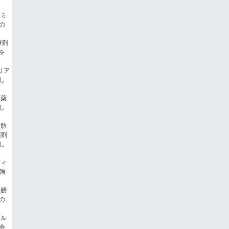
タミ
の
療剤
を
リア
し
療薬
し
脂肪
薬剤
し
フィ
強
動膀
の
ィル
会