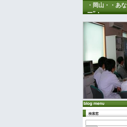
・岡山・・あな
ー”・
検索窓