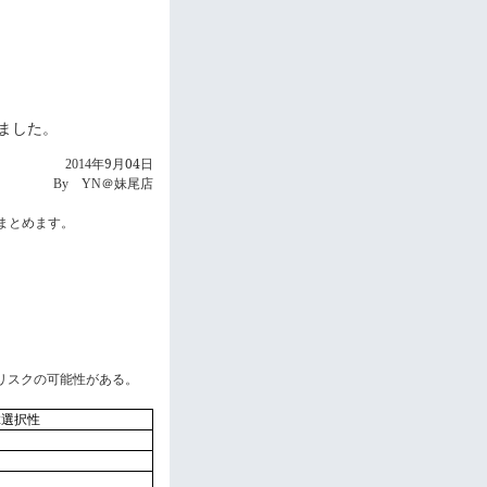
しました。
年9
月04
日
2014
＠妹尾店
By
YN
まとめます。
リスクの可能性がある。
選択性
2