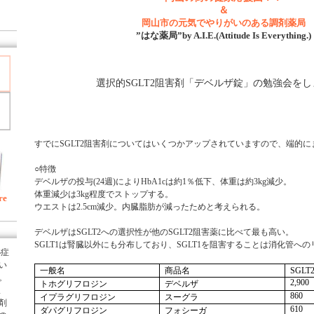
＆
岡山市の元気でやりがいのある調剤薬局
”はな薬局”by A.I.E.(Attitude Is Everything.)
選択的SGLT2阻害剤「デベルザ錠」の勉強会を
すでに
阻害剤についてはいくつかアップされていますので、端的に
SGLT2
○特徴
デベルザの投与
週
により
は約
％低下、体重は約
減少。
(24
)
HbA1c
1
3kg
体重減少は
程度でストップする。
3kg
re
ウエストは
減少。内臓脂肪が減ったためと考えられる。
2.5cm
デベルザは
への選択性が他の
阻害薬に比べて最も高い。
SGLT2
SGLT2
は腎臓以外にも分布しており、
を阻害することは消化管への
SGLT1
SGLT1
秘症
い
一般名
商品名
SGLT
。
トホグリフロジン
デベルザ
2,900
収
イプラグリフロジン
スーグラ
860
剤
ダパグリフロジン
フォシーガ
610