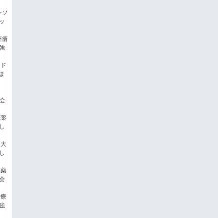
ンソ
ッ
痤瘡
強
ラド
ま
会
眠薬
し
性大
し
療薬
会
治療
強