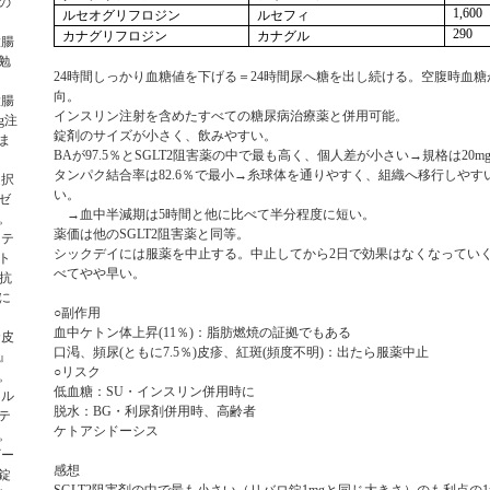
の
ルセオグリフロジン
ルセフィ
1,600
カナグリフロジン
カナグル
290
大腸
勉
時間しっかり血糖値を下げる＝
時間尿へ糖を出し続ける。空腹時血糖
24
24
向。
大腸
インスリン注射を含めたすべての糖尿病治療薬と併用可能。
g注
錠剤のサイズが小さく、飲みやすい。
ま
が
％と
阻害薬の中で最も高く、個人差が小さい→規格は
BA
97.5
SGLT2
20m
タンパク結合率は
％で最小→糸球体を通りやすく、組織へ移行しやす
82.6
選択
い。
ゼ
→血中半減期は
時間と他に比べて半分程度に短い。
5
。
薬価は他の
阻害薬と同等。
SGLT2
ステ
シックデイには服薬を中止する。中止してから
日で効果はなくなってい
2
ト
べてやや早い。
ル抗
に
○副作用
。
血中ケトン体上昇
％
：脂肪燃焼の証拠でもある
(11
)
腎皮
口渇、頻尿
ともに
％
皮疹、紅斑
頻度不明
：出たら服薬中止
(
7.5
)
(
)
』
○リスク
。
低血糖：
・インスリン併用時に
SU
ール
脱水：
・利尿剤併用時、高齢者
BG
テ
ケトアシドーシス
。
ギー
感想
錠
阻害剤の中で最も小さい（リバロ錠
と同じ大きさ）のも利点の