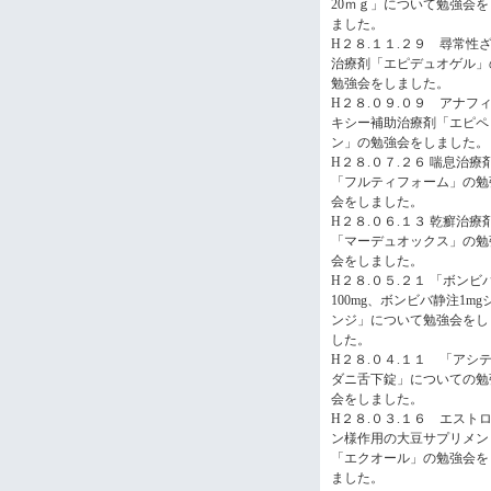
20ｍｇ」について勉強会を
ました。
H２８.１１.２９ 尋常性
治療剤「エピデュオゲル」
勉強会をしました。
H２８.０９.０９ アナフ
キシー補助治療剤「エピペ
ン」の勉強会をしました。
H２８.０７.２６ 喘息治療
「フルティフォーム」の勉
会をしました。
H２８.０６.１３ 乾癬治療
「マーデュオックス」の勉
会をしました。
H２８.０５.２１ 「ボンビ
100mg、ボンビバ静注1mg
ンジ」について勉強会をし
した。
H２８.０４.１１ 「アシ
ダニ舌下錠」についての勉
会をしました。
H２８.０３.１６ エスト
ン様作用の大豆サプリメン
「エクオール」の勉強会を
ました。