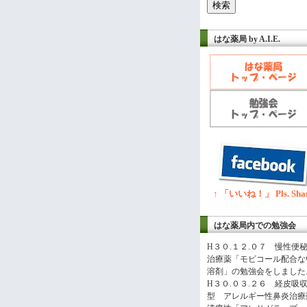
はな薬局 by A.I.E.
↑ 「いいね！」 Pls. Sha
はな薬局内での勉強会
H３０.１２.０７ 慢性便
治療薬「モビコール配合な
溶剤」の勉強会をしました
H３０.０３.２６ 経皮吸
型 アレルギー性鼻炎治療