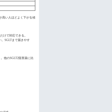
が高い人ほどよく下がる傾
だけで対応できる。
g
い。
まで届きやす
SGLT
く。他の
阻害薬に比
SGLT2
つです。