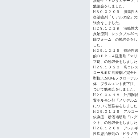
潰瘍性「アレサガテープ」
勉強会をしました。
H３０.０２.０９ 潰瘍性
炎治療剤「リアルダ錠」の
強会をしました。
H２９.１２.１９ 潰瘍性
炎治療剤「レクタブル®2m
腸フォーム」の勉強会をし
した。
H２９.１２.１５ 持続性
的ＤＰＰ－４阻害剤「マリ
ブ錠」の勉強会をしました
H２９.１０.２２ 高コレ
ロール血症治療剤／完全ヒ
型抗PCSK9モノクローナ
体「プラルエント皮下注」
ついて勉強会をしました
H２９.０４.１８ 外用副
質ホルモン剤『メサデルム
について勉強会をしました
H２９.０１.１６ アルコ
依存症 断酒補助剤「レグ
クト」の勉強会をしました
H２８.１２.０８ アレル
性疾患治療剤の「ビラノア