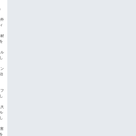
」
の外
ィ
板材
を
ホル
し
キン
治
症フ
し
肥大
ル
し
阻害
を