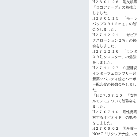
H２８.０１.２６ 消炎鎮
「ロコアテープ」の勉強会
しました。
H２８.０１.１５ 「モー
パップＸＲ１２ｍｇ」の勉
会をしました。
H２７.１２.２１ 「ゼビ
クスローション２％」の勉
会をしました。
H２７.１２.１６ 「ラン
ＸＲ注ソロスター」の勉強
をしました。
H２７.１１.２７ Ｃ型
インターフェロンフリー経
新薬ソバルディ錠とハーボ
ー配合錠の勉強会をしまし
た。
「H２７.０７.１０ 「女
ルモンに」ついて勉強会を
ました。
H２７.０７.１０ 癌性疼
対するオピオイド」の勉強
をしました。
H２７.０６.０２ 国産唯
NOAC「リクシアナ錠」の