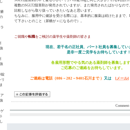
SGLT2
1mg
1
し
複数の
阻害剤が発売されていますが、まだ発売されたばかりなので
SGLT2
比較しながら取り扱っていきたいなあと思います。
ざ瘡
ちなみに、服用中に健診を受ける際には、基本的に服薬は続けたままで、
の
て下さいとのこと（尿糖が＋になるので）。
ィラ
ご就職や
転職
をご検討の薬学生や薬剤師の皆さま
剤
現在、若干名の正社員、パート社員を募集してい
強
是非一度ご見学をお待ちしています
剤
各雇用形態でやる気のある薬剤師を募集しま
強
ご応募のご連絡をお待ちしています。
バ錠
ご連絡は電話
（
086
－
282
－
9401
石川まで ）
又は
lメールl
シリ
ま
テア
強
Comment 
ロゲ
ト
し