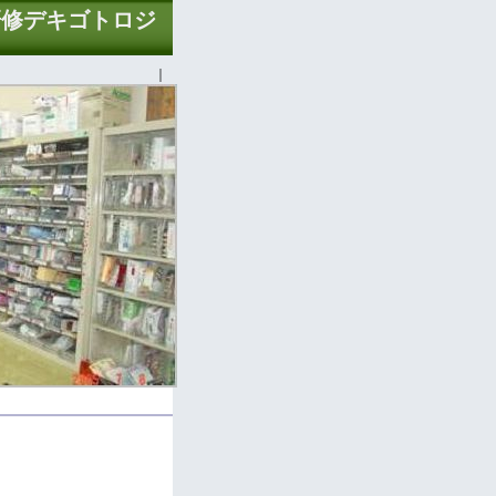
研修デキゴトロジ
｜