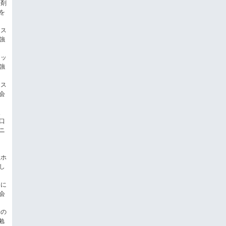
痛剤
を
ラス
強
アッ
強
タス
会
肝炎
口
ニ
性ホ
し
痛に
会
一の
勉